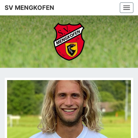
SV MENGKOFEN
Togg
navi
SV
MENGKO