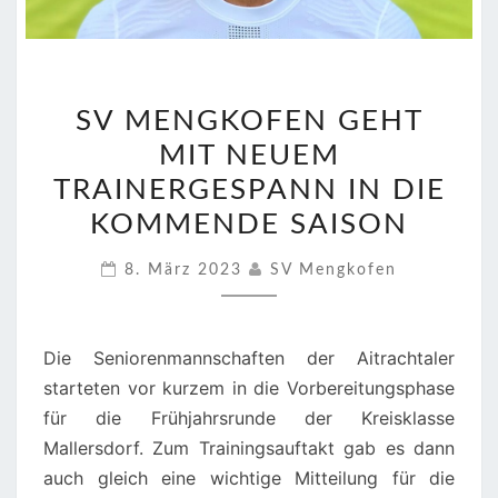
SV
SV MENGKOFEN GEHT
MENGKOFEN
MIT NEUEM
GEHT
MIT
TRAINERGESPANN IN DIE
NEUEM
KOMMENDE SAISON
TRAINERGESPANN
8. März 2023
SV Mengkofen
IN
DIE
KOMMENDE
Die Seniorenmannschaften der Aitrachtaler
SAISON
starteten vor kurzem in die Vorbereitungsphase
für die Frühjahrsrunde der Kreisklasse
Mallersdorf. Zum Trainingsauftakt gab es dann
auch gleich eine wichtige Mitteilung für die