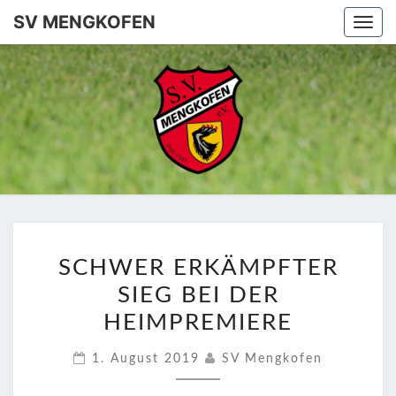
SV MENGKOFEN
Togg
navi
SV
MENGKO
SCHWER
SCHWER ERKÄMPFTER
ERKÄMPFTER
SIEG BEI DER
SIEG
BEI
HEIMPREMIERE
DER
1. August 2019
SV Mengkofen
HEIMPREMIERE