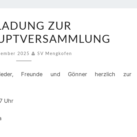
EINLADUNG
LADUNG ZUR
ZUR
JAHRESHAUPTVERSAMMLUNG
AUPTVERSAMMLUNG
zember 2025
SV Mengkofen
ieder, Freunde und Gönner herzlich zur
17 Uhr
a