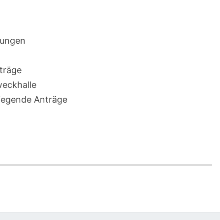
lungen
träge
eckhalle
liegende Anträge