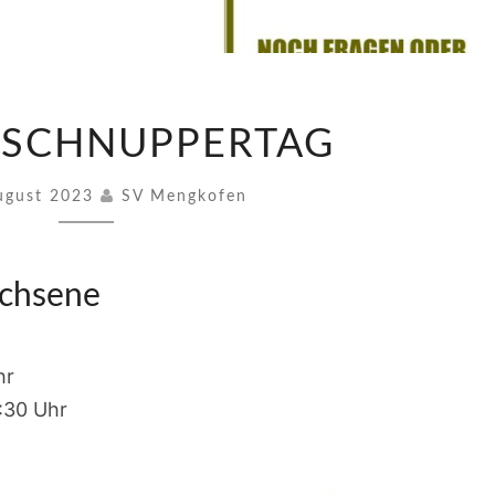
TENNIS
 SCHNUPPERTAG
SCHNUPPERTAG
ugust 2023
SV Mengkofen
achsene
hr
:30 Uhr