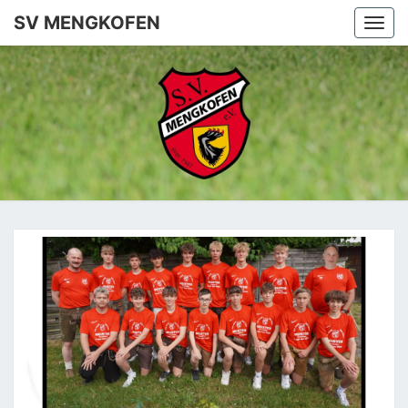
SV MENGKOFEN
Togg
navi
SV
MENGKO