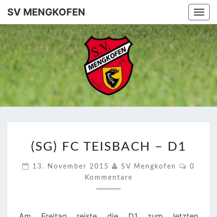
SV MENGKOFEN
Togg
navi
SV
MENGKO
(SG)
(SG) FC TEISBACH – D1
FC
TEISBACH
Kommen
13. November 2015
SV Mengkofen
0
–
Kommentare
D1
Am Freitag reiste die D1 zum letzten