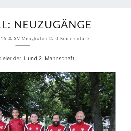
FUSSBALL: N
L: NEUZUGÄNGE
EUZUGÄNGE
Kommentare
2015
SV Mengkofen
0 Kommentare
eler der 1. und 2. Mannschaft.