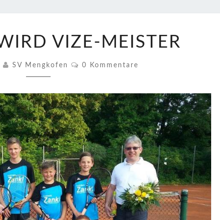
U14-
WIRD VIZE-MEISTER
TEAM
WIRD
Kommentare
5
SV Mengkofen
0 Kommentare
VIZE-
MEISTER