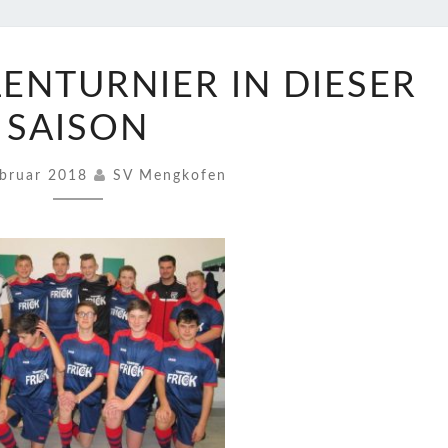
LETZTES
LENTURNIER IN DIESER
HALLENTURNIER
IN
SAISON
DIESER
SAISON
ebruar 2018
SV Mengkofen