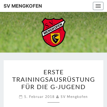
SV MENGKOFEN
Togg
navi
SV
MENGKO
ERSTE
ERSTE
TRAININGSAUSRÜSTUN
TRAININGSAUSRÜSTUNG
FÜR
DIE
FÜR DIE G-JUGEND
G-
5. Februar 2018
SV Mengkofen
JUGEND