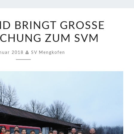
CHRISTKIND
D BRINGT GROSSE Ü
BRINGT
GROSSE Ü
HUNG ZUM SVM
BERRASCHUNG Z
UM S
anuar 2018
SV Mengkofen
VM