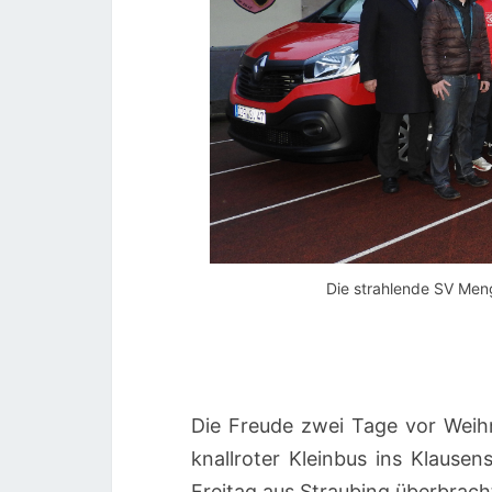
Die strahlende SV Meng
Die Freude zwei Tage vor Weihn
knallroter Kleinbus ins Klaus
Freitag aus Straubing überbrach