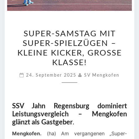
SUPER-
SUPER-SAMSTAG MIT
SAMSTAG
SUPER-SPIELZÜGEN –
MIT
SUPER-
KLEINE KICKER, GROSSE K
SPIELZÜGEN
LASSE!
–
24. September 2025
SV Mengkofen
KLEINE
KICKER,
GROSSE K
LASSE!
SSV Jahn Regensburg dominiert
Leistungsvergleich – Mengkofen
glänzt als Gastgeber
.
Mengkofen.
(ha) Am vergangenen „Super-