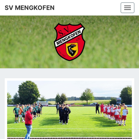
SV MENGKOFEN
Togg
navi
SV
MENGKO