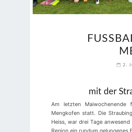
FUSSBAL
E
2. 
mit der Str
Am letzten Maiwochenende f
Mengkofen statt. Die Straubin
Heiss, war drei Tage anwesend u
Region ein rundum gelungenes F