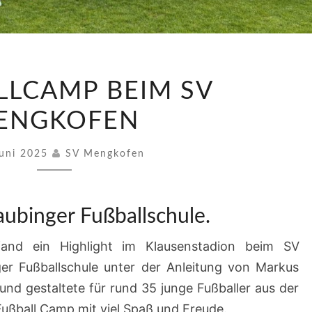
FUSSBALLCAMP B
LCAMP BEIM SV M
EIM S
V M
NGKOFEN
ENGKOFEN
Juni 2025
SV Mengkofen
aubinger Fußballschule.
and ein Highlight im Klausenstadion beim SV
ger Fußballschule unter der Anleitung von Markus
nd gestaltete für rund 35 junge Fußballer aus der
ußball Camp mit viel Spaß und Freude.