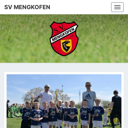
SV MENGKOFEN
Togg
navi
SV
MENGKO