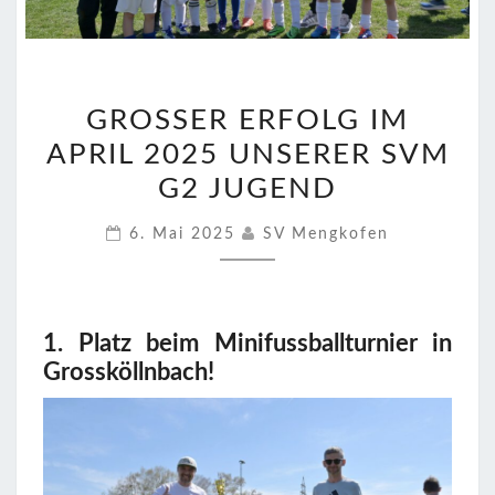
GROSSER E
GROSSER ERFOLG IM A
RFOLG I
PRIL 2025 UNSERER SVM G
M A
PRIL 2
2 JUGEND
025 U
6. Mai 2025
SV Mengkofen
NSERER S
VM G
2 J
UGEND
1. Platz beim Minifussballturnier in
Grossköllnbach!