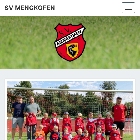
SV MENGKOFEN
Togg
navi
SV
MENGKO