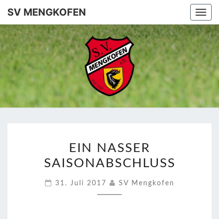
SV MENGKOFEN
Togg
navi
SV
MENGKO
EIN
EIN NASSER
NASSER
SAISONABSCHLUSS
SAISONABSCHLUSS
31. Juli 2017
SV Mengkofen