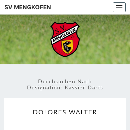
SV MENGKOFEN
Togg
SV
MENGKO
Durchsuchen Nach
Designation:
Kassier Darts
DOLORES
DOLORES WALTER
WALTER